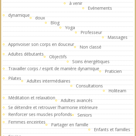
à venir
Evénements
dynamique
doux
Blog
Yoga
Professeur
Massages
Apprivoiser son corps en douceur
Non classé
Adultes débutants
Objectifs
Soins énergétiques
Travailler corps / esprit de manière dynamique
Praticien
Pilates
Adultes intermédiaires
Consultations
Holiteam
Méditation et relaxation
Adultes avancés
Se détendre et retrouver l’harmonie intérieure
Renforcer ses muscles profonds
Seniors
Femmes enceintes
Partager en famille
Enfants et familles