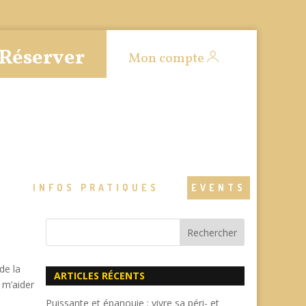
Réserver
Mon compte
S
INFOS PRATIQUES
EVENTS
de la
ARTICLES RÉCENTS
 m’aider
Puissante et épanouie : vivre sa péri- et