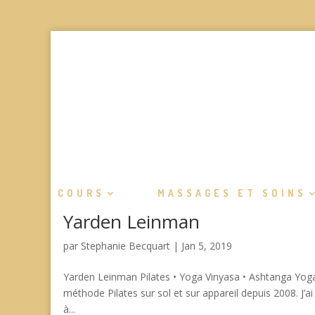
COURS
MASSAGES ET SOINS
Yarden Leinman
par
Stephanie Becquart
|
Jan 5, 2019
Yarden Leinman Pilates • Yoga Vinyasa • Ashtanga Yoga 
méthode Pilates sur sol et sur appareil depuis 2008. J’
à...