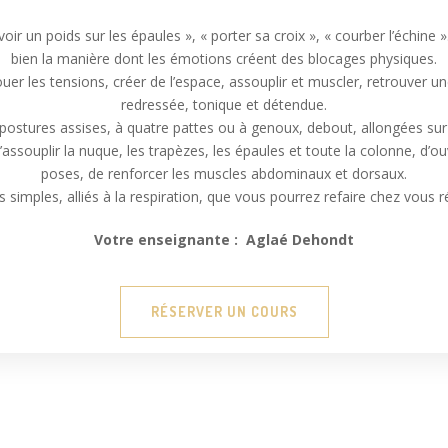
 avoir un poids sur les épaules », « porter sa croix », « courber l’échi
bien la manière dont les émotions créent des blocages physiques.
er les tensions, créer de l’espace, assouplir et muscler, retrouver un
redressée, tonique et détendue.
stures assises, à quatre pattes ou à genoux, debout, allongées sur l
ouplir la nuque, les trapèzes, les épaules et toute la colonne, d’ouvr
poses, de renforcer les muscles abdominaux et dorsaux.
 simples, alliés à la respiration, que vous pourrez refaire chez vous 
Votre enseignante : Aglaé Dehondt
RÉSERVER UN COURS