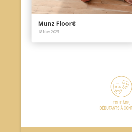
Munz Floor®
18 Nov 2025
TOUT ÂGE,
DÉBUTANTS À CON