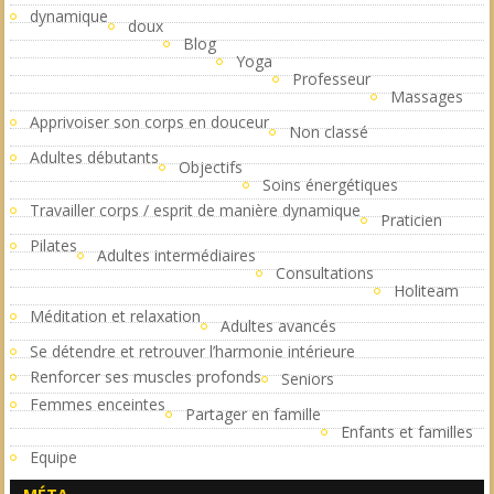
dynamique
doux
Blog
Yoga
Professeur
Massages
Apprivoiser son corps en douceur
Non classé
Adultes débutants
Objectifs
Soins énergétiques
Travailler corps / esprit de manière dynamique
Praticien
Pilates
Adultes intermédiaires
Consultations
Holiteam
Méditation et relaxation
Adultes avancés
Se détendre et retrouver l’harmonie intérieure
Renforcer ses muscles profonds
Seniors
Femmes enceintes
Partager en famille
Enfants et familles
Equipe