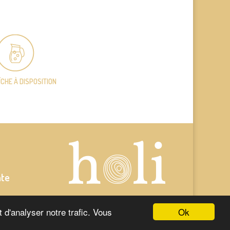
ÎCHE
À DISPOSITION
nte
Ok
 d'analyser notre trafic. Vous