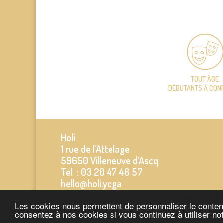
TOUT ÂGE,
DÉBUTANTS À CON
Holi
1 rue de l’Attelage
59650 Villeneuve d’Ascq
Tel : 03 20 47 46 57
hello@holi.yoga
Les cookies nous permettent de personnaliser le contenu,
consentez à nos cookies si vous continuez à utiliser no