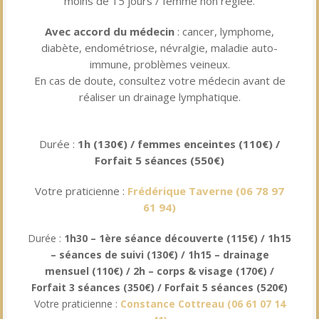
moins de 15 jours / femme non réglée.
Avec accord du médecin
: cancer, lymphome,
diabète, endométriose, névralgie, maladie auto-
immune, problèmes veineux.
En cas de doute, consultez votre médecin avant de
réaliser un drainage lymphatique.
Durée :
1h (130€) / femmes enceintes (110€) /
Forfait 5 séances (550€)
Votre praticienne :
Frédérique Taverne
(
06 78 97
61 94
)
Durée :
1h30 – 1ère séance découverte (115€) / 1h15
– séances de suivi (130€) / 1h15 – drainage
mensuel (110€) / 2h – corps & visage (170€) /
Forfait
3 séances (350€) /
Forfait 5 séances (520€)
Votre praticienne :
Constance Cottreau
(
06 61 07 14