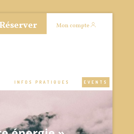
Réserver
Mon compte
S
INFOS PRATIQUES
EVENTS
re énergie »