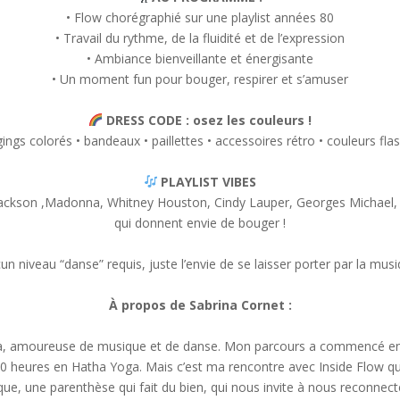
• Flow chorégraphié sur une playlist années 80
• Travail du rythme, de la fluidité et de l’expression
• Ambiance bienveillante et énergisante
• Un moment fun pour bouger, respirer et s’amuser
DRESS CODE : osez les couleurs !
ings colorés • bandeaux • paillettes • accessoires rétro • couleurs flash
PLAYLIST VIBES
ackson ,Madonna, Whitney Houston, Cindy Lauper, Georges Michael, Li
qui donnent envie de bouger !
un niveau “danse” requis, juste l’envie de se laisser porter par la musi
À propos de Sabrina Cornet :
oga, amoureuse de musique et de danse. Mon parcours a commencé en 
200 heures en Hatha Yoga. Mais c’est ma rencontre avec Inside Flow 
ique, une parenthèse qui fait du bien, qui nous invite à nous reconnec