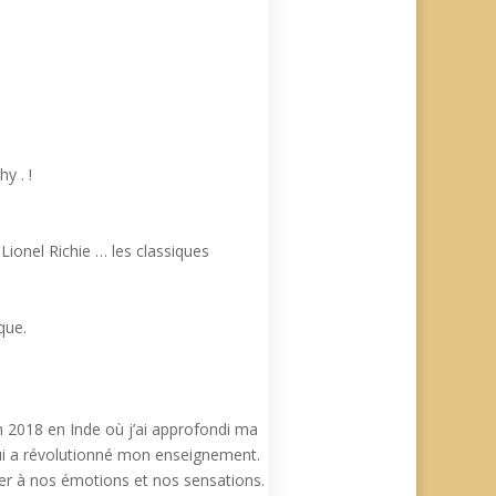
y . !
onel Richie … les classiques
que.
2018 en Inde où j’ai approfondi ma
qui a révolutionné mon enseignement.
ter à nos émotions et nos sensations.