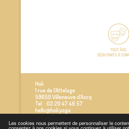
TOUT ÂGE,
DÉBUTANTS À CON
Holi
1 rue de l’Attelage
59650 Villeneuve d’Ascq
Tel : 03 20 47 46 57
hello@holi.yoga
Les cookies nous permettent de personnaliser le contenu,
consentez à nos cookies si vous continuez à utiliser no