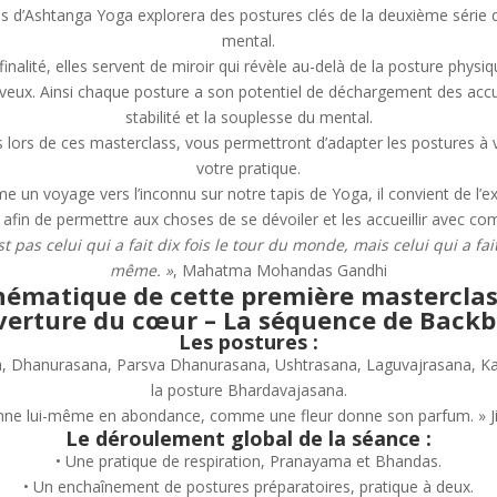
 d’Ashtanga Yoga explorera des postures clés de la deuxième série d
mental.
inalité, elles servent de miroir qui révèle au-delà de la posture physiq
rveux. Ainsi chaque posture a son potentiel de déchargement des accu
stabilité et la souplesse du mental.
lors de ces masterclass, vous permettront d’adapter les postures à 
votre pratique.
 un voyage vers l’inconnu sur notre tapis de Yoga, il convient de l’ex
 afin de permettre aux choses de se dévoiler et les accueillir avec co
 pas celui qui a fait dix fois le tour du monde, mais celui qui a fait
même. »
, Mahatma Mohandas Gandhi
hématique de cette première masterclass
verture du cœur – La séquence de Back
Les postures :
, Dhanurasana, Parsva Dhanurasana, Ushtrasana, Laguvajrasana, Ka
la posture Bhardavajasana.
nne lui-même en abondance, comme une fleur donne son parfum. » Ji
Le déroulement global de la séance :
• Une pratique de respiration, Pranayama et Bhandas.
• Un enchaînement de postures préparatoires, pratique à deux.