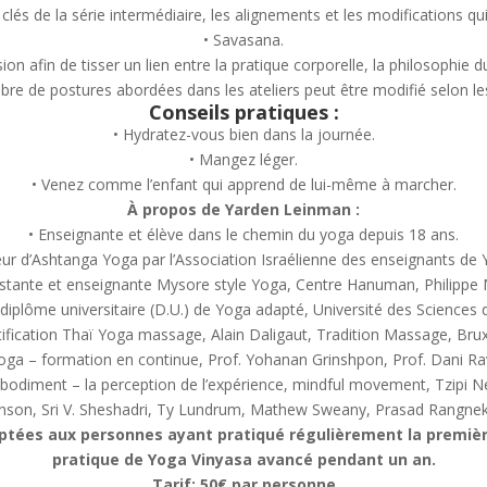
clés de la série intermédiaire, les alignements et les modifications qu
• Savasana.
on afin de tisser un lien entre la pratique corporelle, la philosophie d
re de postures abordées dans les ateliers peut être modifié selon le
Conseils pratiques :
• Hydratez-vous bien dans la journée.
• Mangez léger.
• Venez comme l’enfant qui apprend de lui-même à marcher.
À propos de Yarden Leinman :
• Enseignante et élève dans le chemin du yoga depuis 18 ans.
seur d’Ashtanga Yoga par l’Association Israélienne des enseignants de
istante et enseignante Mysore style Yoga, Centre Hanuman, Philippe
u diplôme universitaire (D.U.) de Yoga adapté, Université des Sciences du
tification Thaï Yoga massage, Alain Daligaut, Tradition Massage, Brux
Yoga – formation en continue, Prof. Yohanan Grinshpon, Prof. Dani Ra
bodiment – la perception de l’expérience, mindful movement, Tzipi N
anson, Sri V. Sheshadri, Ty Lundrum, Mathew Sweany, Prasad Rangnekar
ptées aux personnes ayant pratiqué régulièrement la premièr
pratique de Yoga Vinyasa avancé pendant un an.
Tarif: 50€ par personne