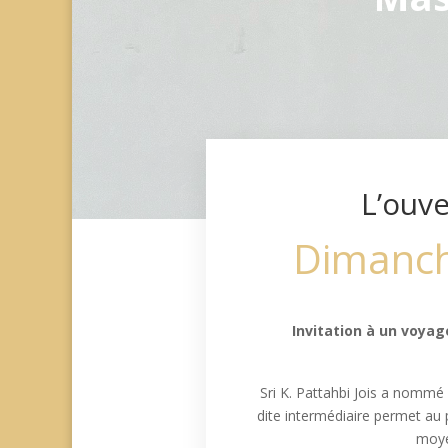
L’ouv
Dimanch
Invitation à un voyag
Sri K. Pattahbi Jois a nommé 
dite intermédiaire permet au pr
moye