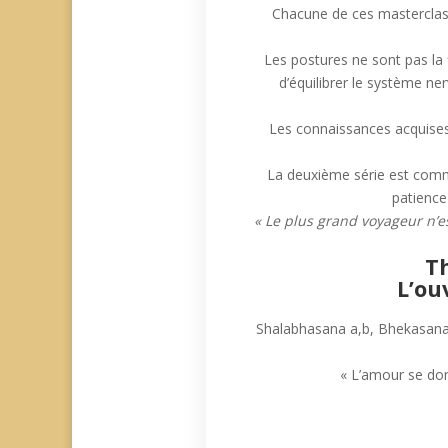
Chacune de ces masterclass
Les postures ne sont pas la f
d’équilibrer le système ne
Les connaissances acquises 
La deuxième série est comme
patience
« Le plus grand voyageur n’est
T
L’ou
Shalabhasana a,b, Bhekasana
« L’amour se do