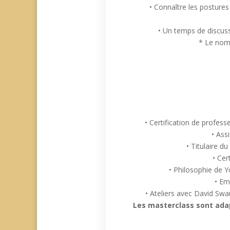
• Connaître les postures 
• Un temps de discussi
* Le nomb
• Certification de profes
• Ass
• Titulaire d
• Cer
• Philosophie de 
• Em
• Ateliers avec David Sw
Les masterclass sont ada