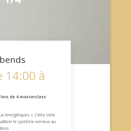
kbends
 14:00 à
 lors de 4 masterclass
ux énergétiques ». Cette série
équilibrer le système nerveux au
bres.