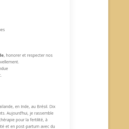
ues
de
, honorer et respecter nos
uvellement.
endue
.
ande, en Inde, au Brésil. Dix
ts. Aujourd’hui, je rassemble
rapie pour la fertilité, à
ité et en post-partum avec du