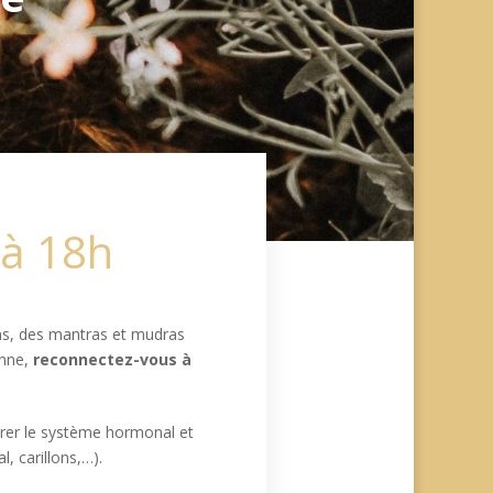
 à 18h
ons, des mantras et mudras
enne,
reconnectez-vous à
brer le système hormonal et
, carillons,…).