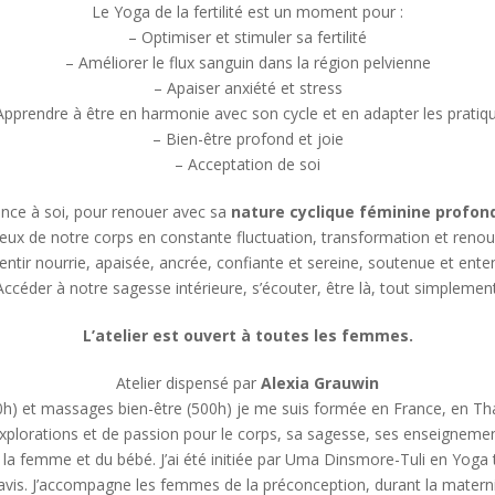
Le Yoga de la fertilité est un moment pour :
– Optimiser et stimuler sa fertilité
– Améliorer le flux sanguin dans la région pelvienne
– Apaiser anxiété et stress
Apprendre à être en harmonie avec son cycle et en adapter les pratiq
– Bien-être profond et joie
– Acceptation de soi
nce à soi, pour renouer avec sa
nature cyclique féminine profon
eux de notre corps en constante fluctuation, transformation et reno
entir nourrie, apaisée, ancrée, confiante et sereine, soutenue et ent
Accéder à notre sagesse intérieure, s’écouter, être là, tout simplement
L’atelier est ouvert à toutes les femmes.
Atelier dispensé par
Alexia Grauwin
) et massages bien-être (500h) je me suis formée en France, en Thaïl
xplorations et de passion pour le corps, sa sagesse, ses enseignemen
la femme et du bébé. J’ai été initiée par Uma Dinsmore-Tuli en Yoga thé
avis. J’accompagne les femmes de la préconception, durant la matern