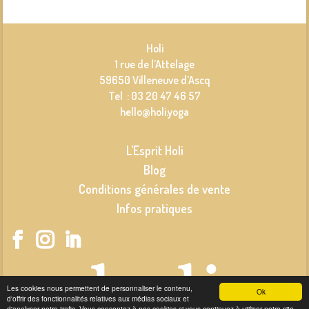
Holi
1 rue de l’Attelage
59650 Villeneuve d’Ascq
Tel : 03 20 47 46 57
hello@holi.yoga
L’Esprit Holi
Blog
Conditions générales de vente
Infos pratiques
Les cookies nous permettent de personnaliser le contenu,
Ok
d'offrir des fonctionnalités relatives aux médias sociaux et
d'analyser notre trafic. Vous consentez à nos cookies si vous continuez à utiliser notre site