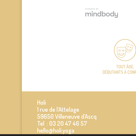
TOUT ÂGE,
DÉBUTANTS À CON
Holi
1 rue de l’Attelage
59650 Villeneuve d’Ascq
Tel : 03 20 47 46 57
hello@holi.yoga