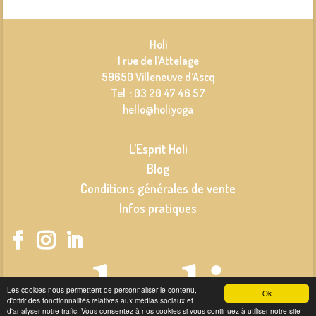
Holi
1 rue de l’Attelage
59650 Villeneuve d’Ascq
Tel : 03 20 47 46 57
hello@holi.yoga
L’Esprit Holi
Blog
Conditions générales de vente
Infos pratiques
Les cookies nous permettent de personnaliser le contenu,
Ok
d'offrir des fonctionnalités relatives aux médias sociaux et
d'analyser notre trafic. Vous consentez à nos cookies si vous continuez à utiliser notre site