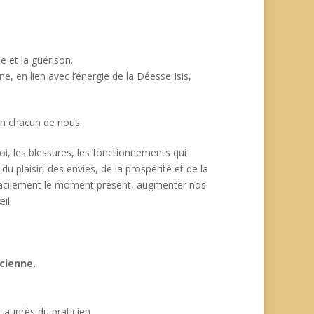
e et la guérison.
e, en lien avec l’énergie de la Déesse Isis,
 en chacun de nous.
oi, les blessures, les fonctionnements qui
u plaisir, des envies, de la prospérité et de la
s facilement le moment présent, augmenter nos
il.
icienne.
 auprès du praticien.