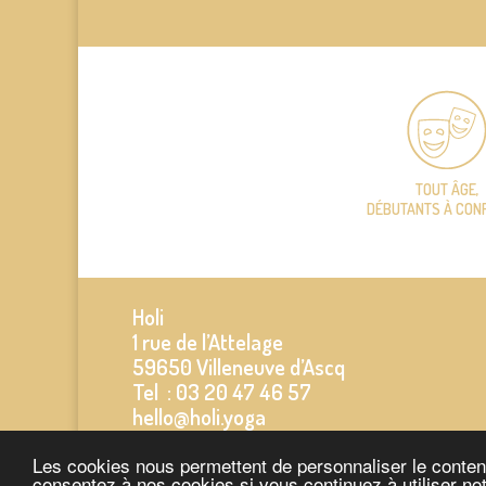
TOUT ÂGE,
DÉBUTANTS À CON
Holi
1 rue de l’Attelage
59650 Villeneuve d’Ascq
Tel : 03 20 47 46 57
hello@holi.yoga
Les cookies nous permettent de personnaliser le contenu,
consentez à nos cookies si vous continuez à utiliser no