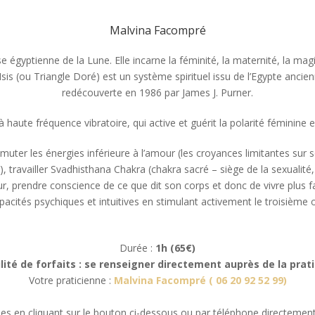
Malvina Facompré
se égyptienne de la Lune. Elle incarne la féminité, la maternité, la magi
sis (ou Triangle Doré) est un système spirituel issu de l’Egypte ancienn
redécouverte en 1986 par James J. Purner.
à haute fréquence vibratoire, qui active et guérit la polarité féminine
muter les énergies inférieure à l’amour (les croyances limitantes sur s
 travailler Svadhisthana Chakra (chakra sacré – siège de la sexualité, d
eur, prendre conscience de ce que dit son corps et donc de vivre plu
pacités psychiques et intuitives en stimulant activement le troisième œ
Durée :
1h (65€)
lité de forfaits : se renseigner directement auprès de la prat
Votre praticienne :
Malvina Facompré
(
06 20 92 52 99
)
es en cliquant sur le bouton ci-dessous ou par téléphone directement