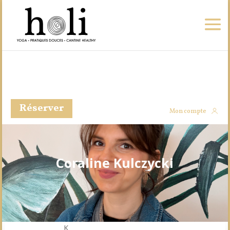
Réserver
Mon compte
Coraline Kulczycki
K