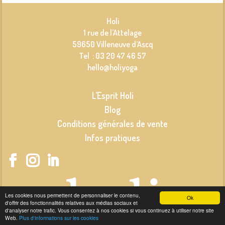
Holi
1 rue de l’Attelage
59650 Villeneuve d’Ascq
Tel : 03 20 47 46 57
hello@holi.yoga
L’Esprit Holi
Blog
Conditions générales de vente
Infos pratiques
Les cookies nous permettent de personnaliser le contenu,
Ok
d'offrir des fonctionnalités relatives aux médias sociaux et
d'analyser notre trafic. Vous consentez à nos cookies si vous continuez à utiliser notre site
Web.
Plus d'informations sur les cookies