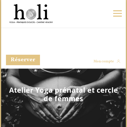
Réserver
Mon compte
Atelier Yoga prénatal et cercle
de femmes