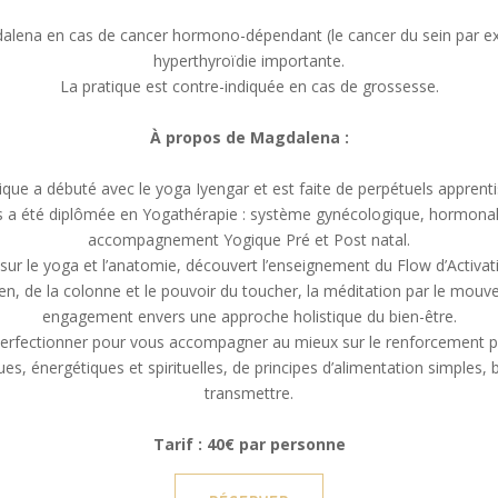
dalena en cas de cancer hormono-dépendant (le cancer du sein par e
hyperthyroïdie importante.
La pratique est contre-indiquée en cas de grossesse.
À propos de Magdalena :
ique a débuté avec le yoga Iyengar et est faite de perpétuels apprent
is a été diplômée en Yogathérapie : système gynécologique, hormonal, é
accompagnement Yogique Pré et Post natal.
ur le yoga et l’anatomie, découvert l’enseignement du Flow d’Activati
ien, de la colonne et le pouvoir du toucher, la méditation par le mouv
engagement envers une approche holistique du bien-être.
erfectionner pour vous accompagner au mieux sur le renforcement p
ues, énergétiques et spirituelles, de principes d’alimentation simples,
transmettre.
Tarif : 40€ par personne