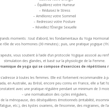
– Équilibrez votre Humeur
– Réduisez le Stress
– Améliorez votre Sommeil
– Redressez votre Posture
– Réveillez l’Énergie Sexuelle
 grands moments : tout d’abord, les fondamentaux du Yoga Hormonal 
le rôle de vos hormones (30 minutes) ; puis, une pratique yogique (1h
peute, vous soutient à l’aide d’un protocole Yogique associé au ren
stimulation des glandes, et basé sur la physiologie de la Femme.
namique de yoga qui se compose d’exercices de répétitions r
 s’adresse à toutes les femmes. Elle est fortement recommandée à pa
a, en Australie, au Brésil, encore peu connu en France, elle a fait l’o
onstatent avec une pratique régulière pendant un minimum de 3 mois
– une normalisation des cycles irréguliers,
de la ménopause, des déséquilibres émotionnels (irritabilité, insomnie
igue, etc.), des kystes ovariens, de l’insomnie, des migraines, de l’a