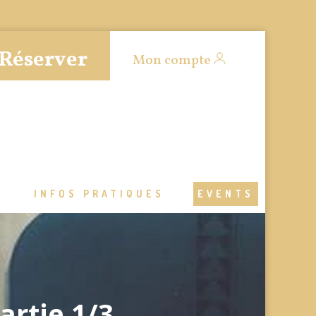
Réserver
Mon compte
S
INFOS PRATIQUES
EVENTS
artie 1/3