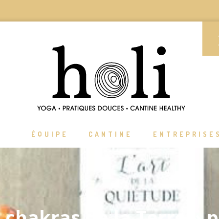
ÉQUIPE
CANTINE
ENTREPRISE
« chakras de la Terre » p