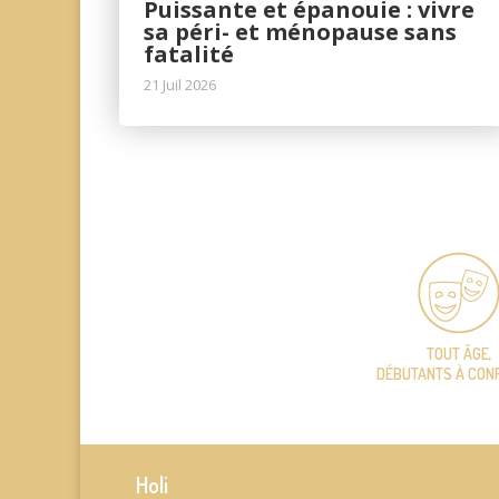
Puissante et épanouie : vivre
sa péri- et ménopause sans
fatalité
21 Juil 2026
TOUT ÂGE,
DÉBUTANTS À CON
Holi