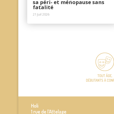
sa péri- et ménopause sans
fatalité
21 Juil 2026
TOUT ÂGE,
DÉBUTANTS À CON
Holi
1 rue de l’Attelage