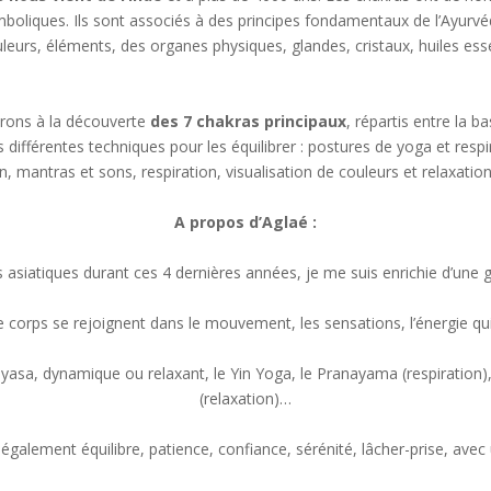
ymboliques. Ils sont associés à des principes fondamentaux de l’Ayur
leurs, éléments, des organes physiques, glandes, cristaux, huiles ess
tirons à la découverte
des 7 chakras principaux
, répartis entre la 
s différentes techniques pour les équilibrer : postures de yoga et respir
on, mantras et sons,
respiration
, visualisation de couleurs et relaxatio
A propos d’Aglaé :
asiatiques durant ces 4 dernières années, je me suis enrichie d’une 
le corps se rejoignent dans le mouvement, les sensations, l’énergie qui 
inyasa, dynamique ou relaxant, le Yin Yoga, le Pranayama (respiration),
(relaxation)…
galement équilibre, patience, confiance, sérénité, lâcher-prise, avec u