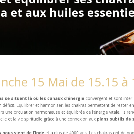
a et aux huiles essentie
nche 15 Mai de 15.15 à 
as se situent là où les canaux d’énergie
convergent et sont inter-
 déficit.
Equilibrer et harmoniser, les chakras permettent de rester e
ers une circulation harmonieuse et équilibrée de l’énergie vitale. Ils re
elle et la vie spirituelle grâce à une connexion
aux
plans subtils de 
nous vient de l’Inde
et a plus de 4000 ans. Les chakras ont de n