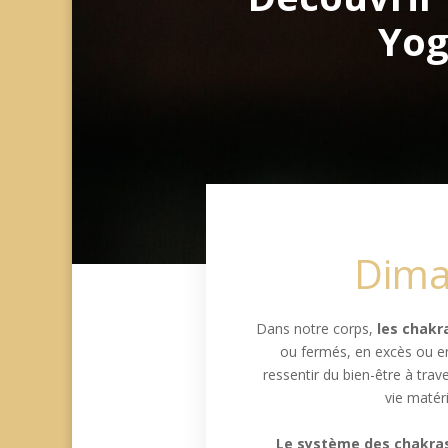
Yog
Dima
Dans notre corps,
les chakr
ou fermés, en excès ou en
ressentir du bien-être à trav
vie matéri
Le système des chakras 