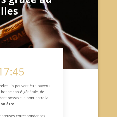
lles
17:45
reliés.
Ils peuvent être ouverts
n bonne santé générale, de
ndent possible
le pont entre la
son être.
ombreuses correspondances