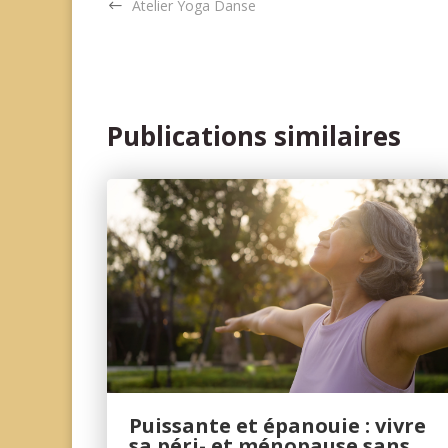
Atelier Yoga Danse
Publications similaires
Puissante et épanouie : vivre
sa péri- et ménopause sans