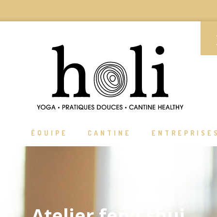
ÉQUIPE
CANTINE
ENTREPRISE
Atelier feng shui