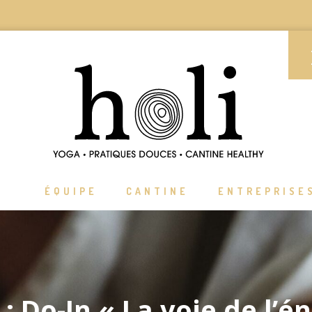
ÉQUIPE
CANTINE
ENTREPRISE
 : Do-In « La voie de l’é