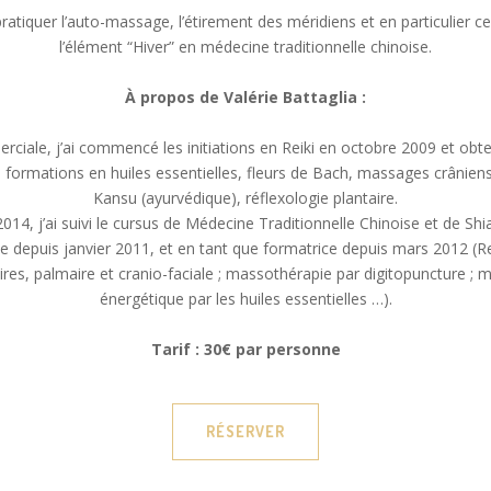
pratiquer l’auto-massage, l’étirement des méridiens et en particulier 
l’élément “Hiver” en médecine traditionnelle chinoise.
À propos de Valérie Battaglia :
iale, j’ai commencé les initiations en Reiki en octobre 2009 et obten
 formations en huiles essentielles, fleurs de Bach, massages crâniens
Kansu (ayurvédique), réflexologie plantaire.
014, j’ai suivi le cursus de Médecine Traditionnelle Chinoise et de Shi
e depuis janvier 2011, et en tant que formatrice depuis mars 2012 (Reiki
ires, palmaire et cranio-faciale ; massothérapie par digitopuncture ; 
énergétique par les huiles essentielles …).
Tarif : 30€ par personne
RÉSERVER