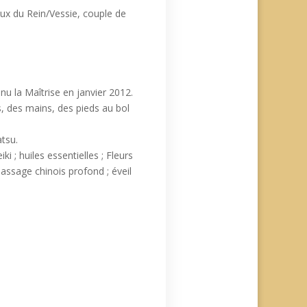
ceux du Rein/Vessie, couple de
u la Maîtrise en janvier 2012.
, des mains, des pieds au bol
atsu.
 ; huiles essentielles ; Fleurs
massage chinois profond ; éveil