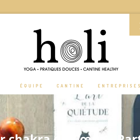
ÉQUIPE
CANTINE
ENTREPRISE
er chakra du Cœur – Part